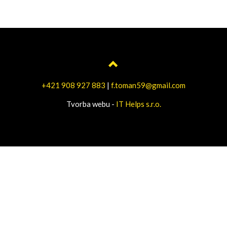
+421 908 927 883
|
f.toman59@gmail.com
Tvorba webu -
IT Helps s.r.o.